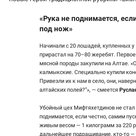
«Рука не поднимается, есл
под нож»
Начинали с 20 лошадей, купленных у
прирастал на 70–80 жеребят. Первое
мясной породы закупили на Алтае. «
калмыкские. Специально купили коне
Привезли их к нам в село, они, навер
алтайских полей?“», — смеется
Русла
Убойный цех Мифтяхетдинов не стал 
поднимается, если честно, самим пус
живым весом — 1 килограмм за 220 ру
дальнейшее подращивание, кто-то — 