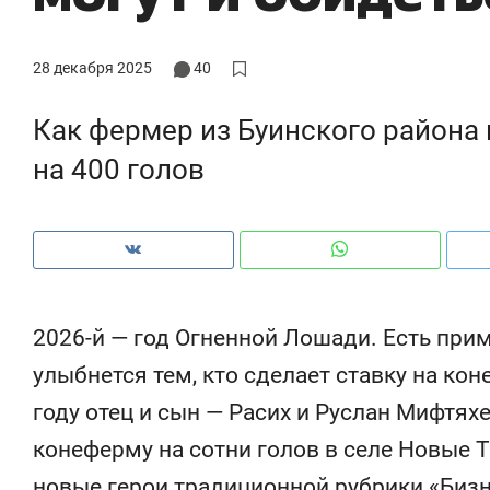
рынки, почему надо знать аксакалов и
о 
чем интересен Оман?
кл
28 декабря 2025
40
Как фермер из Буинского района
на 400 голов
2026-й — год Огненной Лошади. Есть прим
улыбнется тем, кто сделает ставку на кон
Рекомендуем
Рекомендуем
году отец и сын — Расих и Руслан Мифтя
Как ГК «МИР ГРУПП» и ВТБ
150 камер 
конеферму на сотни голов в селе Новые Т
создают оазис жилого
ID вместо 
комфорта под Казанью
безопаснос
новые герои традиционной рубрики «Бизн