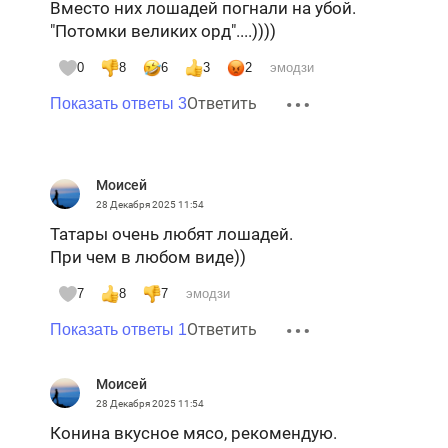
Вместо них лошадей погнали на убой.
"Потомки великих орд"....))))
0
8
6
3
2
эмодзи
Ответить
Показать ответы 3
Моисей
28 Декабря 2025
11:54
Татары очень любят лошадей.
При чем в любом виде))
7
8
7
эмодзи
Ответить
Показать ответы 1
Моисей
28 Декабря 2025
11:54
Конина вкусное мясо, рекомендую.