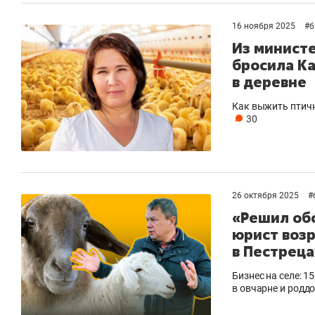
16 ноября 2025
#
б
Из минист
бросила Ка
в деревне
Как выжить птичн
30
26 октября 2025
#
«Решил обо
юрист воз
в Пестреца
Бизнес на селе: 
в овчарне и роддо