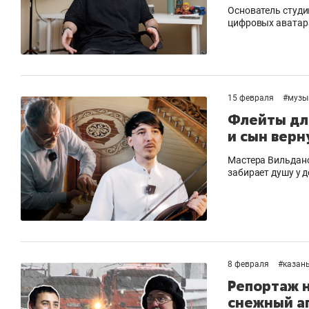
Основатель студи
цифровых аватара
15 февраля
#
музы
Флейты для
и сын верн
Мастера Вильдано
забирает душу у 
8 февраля
#
казан
Репортаж н
снежный а