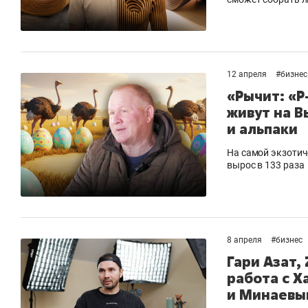
12 апреля
#
бизнес
«Рычит: «Р-
живут на В
и альпаки
На самой экзотич
вырос в 133 раза
8 апреля
#
бизнес
Гари Азат, 
работа с Х
и Минаевым