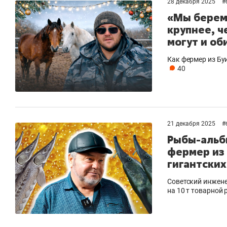
28 декабря 2025
#
«Мы берем
крупнее, 
могут и об
Как фермер из Бу
40
21 декабря 2025
#
Рыбы-альби
фермер из
гигантских
Советский инжене
на 10 т товарной