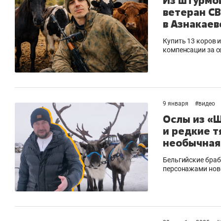
Из штурмов
ветеран СВ
в Азнакаев
Купить 13 коров 
компенсации за с
9 января
#
видео
Ослы из «
и редкие т
необычная
Бельгийские бра
персонажами нов