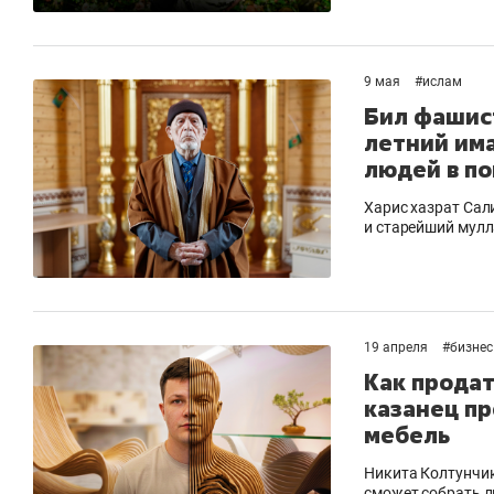
9 мая
#
ислам
Бил фашист
летний им
людей в по
Харис хазрат Сал
и старейший мулл
19 апреля
#
бизнес
Как продат
казанец пр
мебель
Никита Колтунчик
сможет собрать 