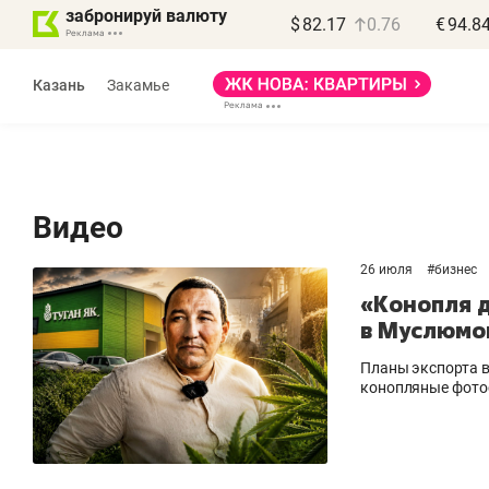
забронируй валюту
$
82.17
0.76
€
94.8
Казань
Закамье
Видео
26 июля
#
бизнес
Василь Мазитов
«Конопля д
МАРТ
в Муслюмо
«Не зная местных
«
Планы экспорта в
правил, бизнес может
н
конопляные фотос
потерять минимум
ч
полгода»
р
Как бизнесу выйти на зарубежные
Вл