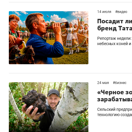
рынки, почему надо знать аксакалов и
о 
чем интересен Оман?
кл
14 июля
#
видео
Посадит ли
бренд Тат
Репортаж недели:
небесных коней 
24 мая
#
бизнес
«Черное зо
зарабатыв
Рекомендуем
Рекомендуем
Сельский предпри
технологию созда
Как ГК «МИР ГРУПП» и ВТБ
150 камер 
создают оазис жилого
ID вместо 
комфорта под Казанью
безопаснос