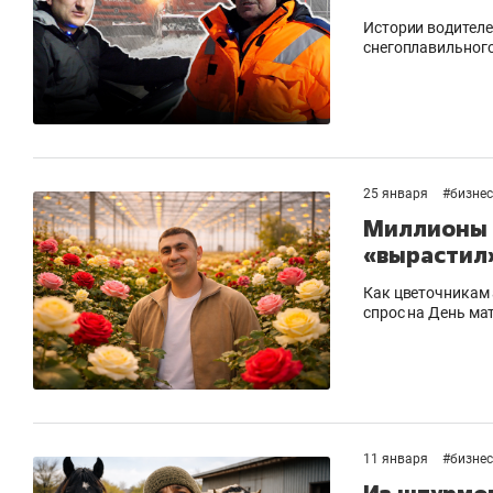
Истории водителе
снегоплавильного
25 января
#
бизнес
Миллионы 
«вырастил»
Как цветочникам 
спрос на День ма
11 января
#
бизнес