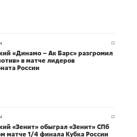
24
кий «Динамо – Ак Барс» разгромил
отив» в матче лидеров
ната России
24
кий «Зенит» обыграл «Зенит» СПб
ом матче 1/4 финала Кубка России