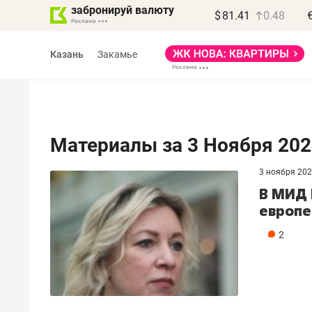
забронируй валюту
$
81.41
0.48
Казань
Закамье
Материалы за 3 Ноября 202
3 ноября 20
Василь Мазитов
В МИД 
МАРТ
европе
«Не зная местных
2
правил, бизнес может
потерять минимум
полгода»
Как бизнесу выйти на зарубежные