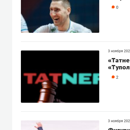
0
3 ноября 20
«Татне
«Тупол
2
3 ноября 20