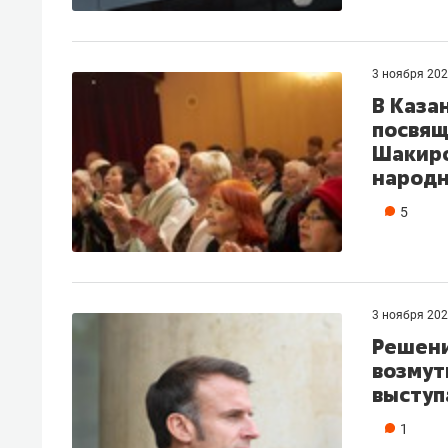
3 ноября 20
В Каза
посвящ
Шакиро
народн
5
3 ноября 20
Решени
возмут
выступ
1