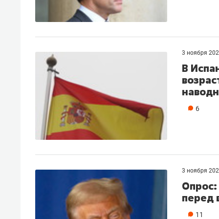
3 ноября 20
В Испа
возрас
навод
6
3 ноября 20
Опрос:
перед 
11