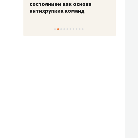
«Гонка Героев»
Казан