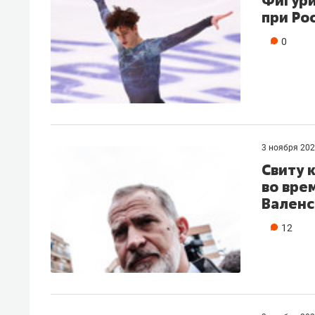
Фигури
при Ро
0
3 ноября 20
Свиту 
во вре
Валенс
12