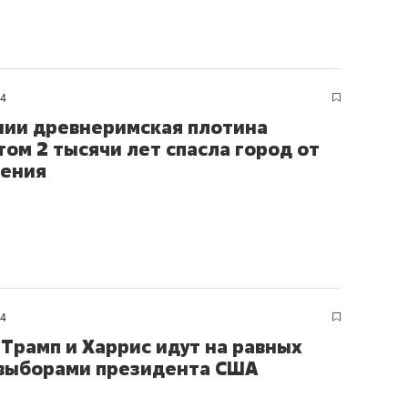
24
нии древнеримская плотина
том 2 тысячи лет спасла город от
нения
24
 Трамп и Харрис идут на равных
выборами президента США