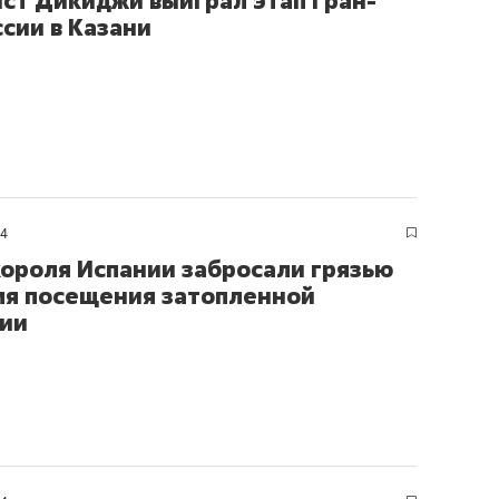
ст Дикиджи выиграл этап Гран-
ссии в Казани
24
короля Испании забросали грязью
мя посещения затопленной
ии