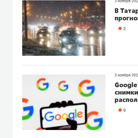
3 ноября 20
В Тата
прогно
3
3 ноября 20
Google
снимки
распол
9