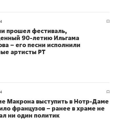
состоянием как основа
антихрупких команд
24
ни прошел фестиваль,
енный 90-летию Ильгама
ва – его песни исполнили
ые артисты РТ
24
е Макрона выступить в Нотр-Даме
ило французов – ранее в храме не
ал ни один политик