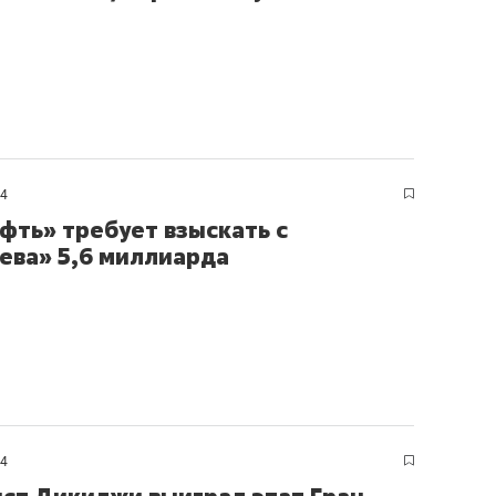
24
фть» требует взыскать с
ева» 5,6 миллиарда
24