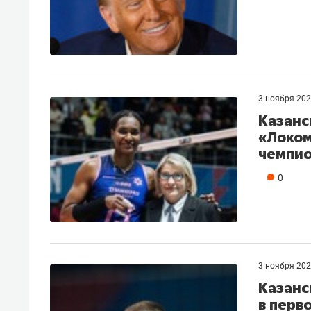
3 ноября 20
Казанс
«Локом
чемпио
0
3 ноября 20
Казанс
в перв