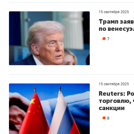
15 сентября 2025
Трамп заяв
по венесу
7
15 сентября 2025
Reuters: Р
торговлю,
санкции
Рекомендуем
Рекомендуем
Опыт выживания в дикой
Мексика, 
8
природе, работа
и вагон с ч
и
с ментальным и физическим
в Менделе