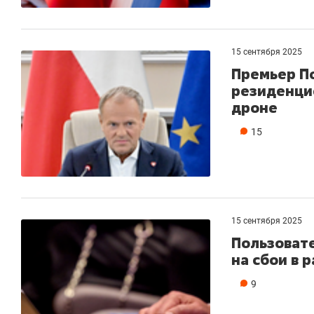
состоянием как основа
«Гонка Гер
антихрупких команд
15 сентября 2025
Премьер По
резиденци
дроне
15
15 сентября 2025
Пользоват
на сбои в 
9