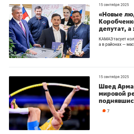
15 сентября 2025
«Новые люд
Коробченк
депутат, а
КАМАЗ тасует кол
а в районах — ма
15 сентября 2025
Швед Арма
мировой ре
поднявшись
7