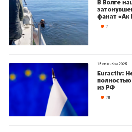
В Волге на
затонувшег
фанат «Ак 
2
15 сентября 2025
Euractiv: 
полностью 
из РФ
28