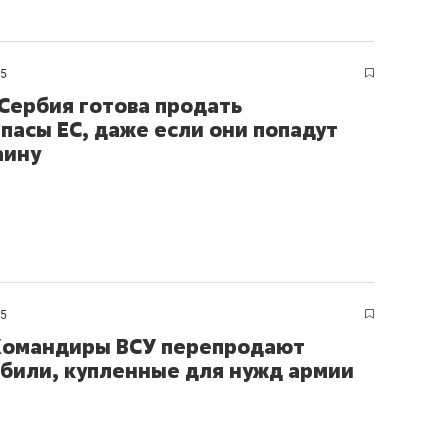
состоянием как основа
антихрупких команд
25
 Сербия готова продать
пасы ЕС, даже если они попадут
аину
25
Командиры ВСУ перепродают
били, купленные для нужд армии