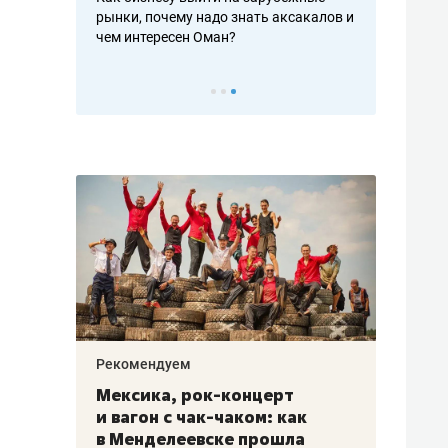
рафакте,
рынки, почему надо знать аксакалов и
о трехкратно
кредитов
чем интересен Оман?
клиентах и ч
Рекомендуем
Рекоме
ой
Мексика, рок-концерт
«Прор
и вагон с чак-чаком: как
30 ме
еским
в Менделеевске прошла
лечит