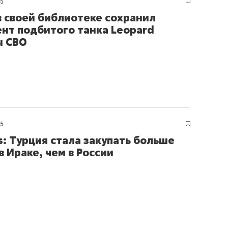
25
в своей библиотеке сохранил
нт подбитого танка Leopard
ы СВО
25
s: Турция стала закупать больше
в Ираке, чем в России