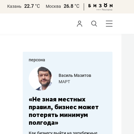
22.7
°С
26.8
°С
Казань
Москва
персона
еменова
Василь Мазитов
»
МАРТ
а: работа
«Не зная местных
«Мне лу
ечься
правил, бизнес может
не зара
вствовать
потерять минимум
чем пот
полгода»
репутац
пошиву
Как бизнесу выйти на зарубежные
Владелец от