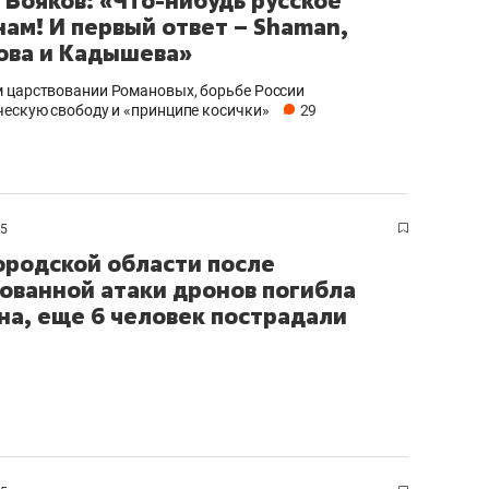
 Бояков: «Что-нибудь русское
нам! И первый ответ – Shaman,
ова и Кадышева»
 царствовании Романовых, борьбе России
ческую свободу и «принципе косички»
29
25
ородской области после
ованной атаки дронов погибла
а, еще 6 человек пострадали