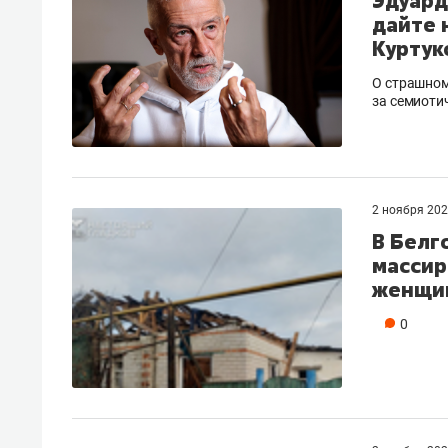
Эдуард
дайте 
Куртук
О страшном
за семиоти
2 ноября 20
В Белг
массир
женщин
0