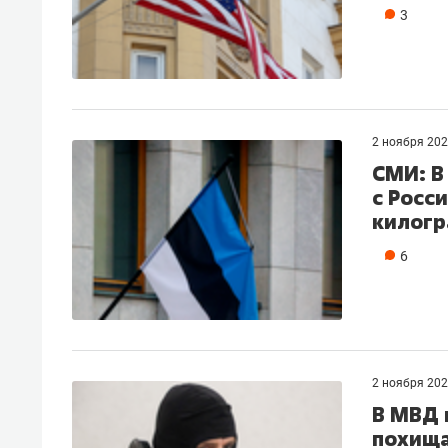
3
2 ноября 20
СМИ: В
с Росс
килог
6
2 ноября 20
В МВД 
похищ