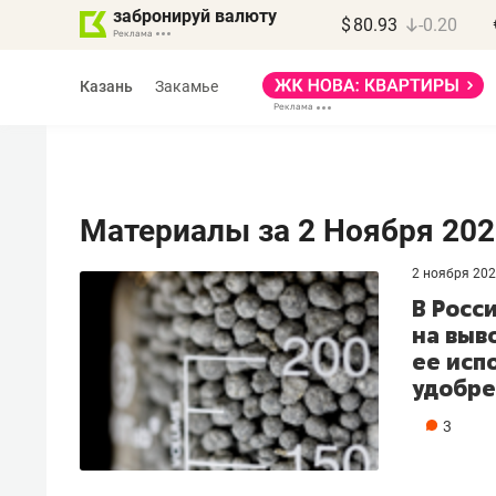
забронируй валюту
$
80.93
-0.20
Казань
Закамье
Материалы за 2 Ноября 202
2 ноября 20
Василь Мазитов
В Росс
МАРТ
на выв
ее исп
«Не зная местных
удобр
правил, бизнес может
потерять минимум
3
полгода»
Как бизнесу выйти на зарубежные