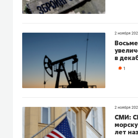
2 ноября 20
Восьме
увелич
в дека
1
2 ноября 20
СМИ: С
морску
лет на