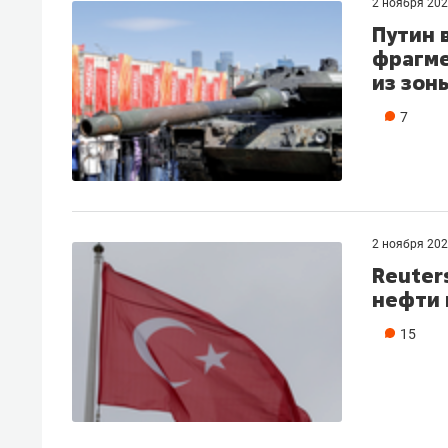
2 ноября 20
Путин 
фрагме
из зон
7
2 ноября 20
Reuter
нефти 
15