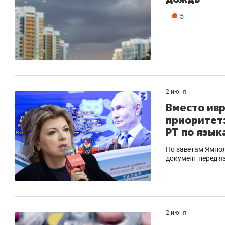
5
2 июня
Вместо ивр
приоритет:
РТ по язык
По заветам Ямпо
документ перед 
2 июня