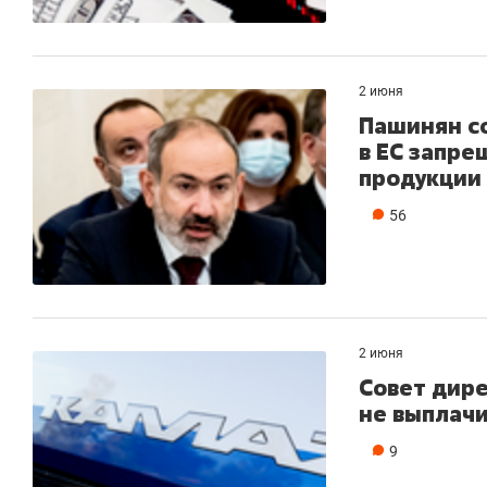
2 июня
Пашинян с
в ЕС запре
продукции
56
2 июня
Совет дир
не выплачи
9