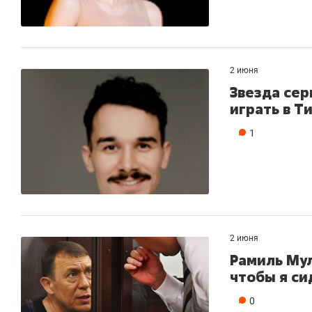
2 июня
Звезда се
играть в Т
1
2 июня
Рамиль Мул
чтобы я си
0