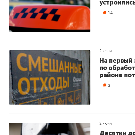
устроилис
14
2 июня
На первый 
по обработ
районе пот
3
2 июня
Десятки д