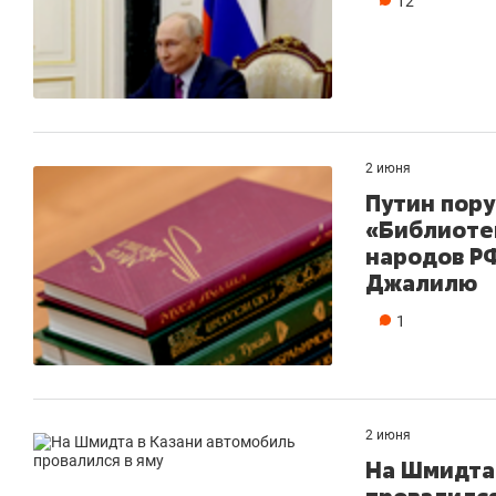
12
2 июня
Путин пору
«Библиоте
народов РФ
Джалилю
1
2 июня
На Шмидта