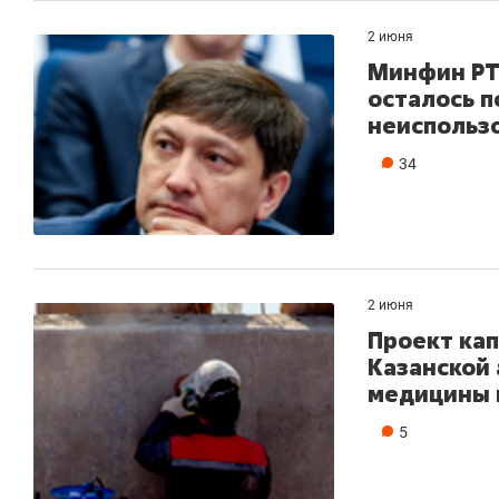
2 июня
Минфин РТ
осталось п
неиспольз
34
2 июня
Проект ка
Казанской
медицины 
5