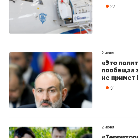
27
2 июня
«Это поли
пообещал з
не примет 
31
2 июня
«Территор