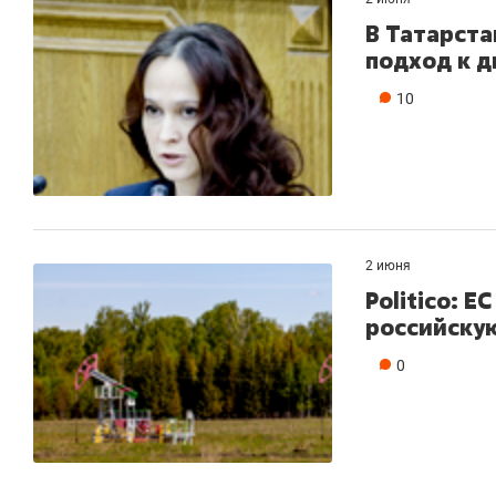
В Татарст
подход к 
10
2 июня
Politico: Е
российскую
0