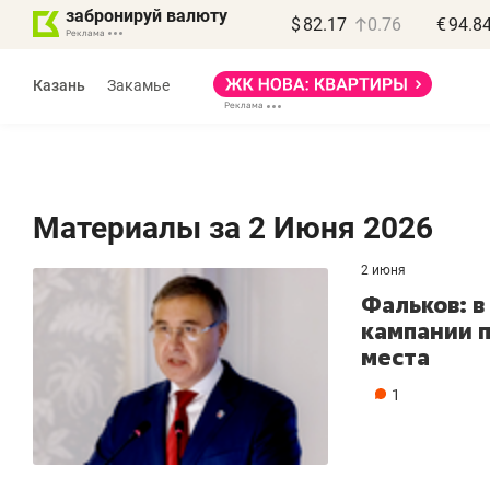
забронируй валюту
$
82.17
0.76
€
94.8
Казань
Закамье
Материалы за 2 Июня 2026
2 июня
Фальков: в
кампании 
места
1