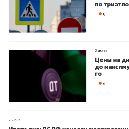
по триатло
0
2 июня
Цены на д
до максиму
го
6
2 июня