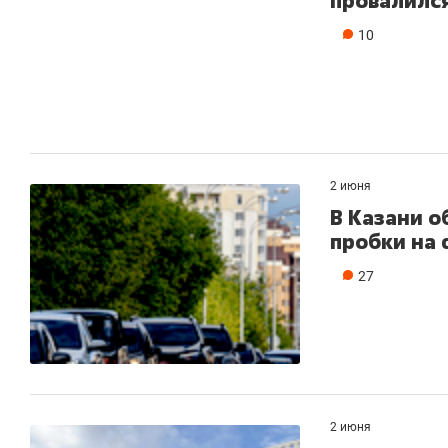
провалился
10
2 июня
В Казани о
пробки на 
27
2 июня