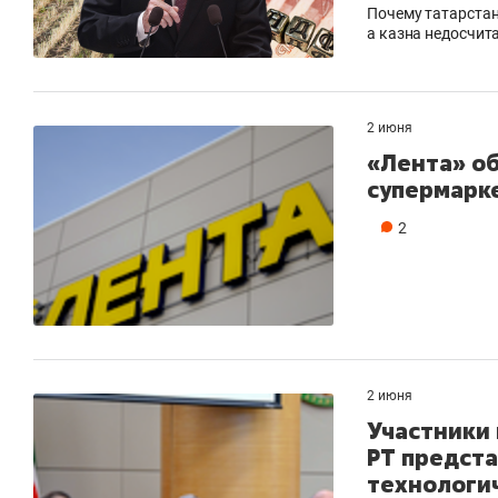
Почему татарста
а казна недосчит
2 июня
«Лента» об
супермарк
2
2 июня
Участники 
РТ предст
технологи