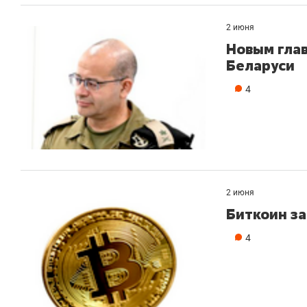
2 июня
Новым гла
Беларуси
4
2 июня
Биткоин за
4
Рекомендуем
Рекомендуем
150 камер до квартиры и Face
Опыт выжи
ID вместо ключа: какой будет
природе, 
безопасность в ЖК «Нова»
с ментальн