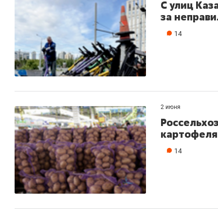
С улиц Каз
за неправи
14
2 июня
Россельхоз
картофеля
14