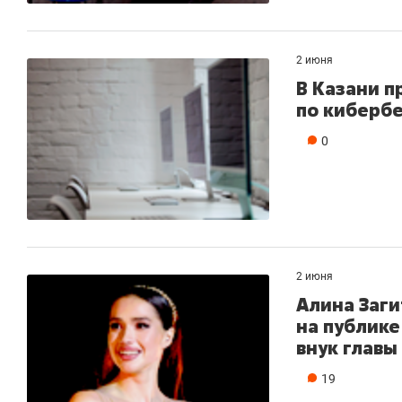
2 июня
В Казани 
по кибербе
0
2 июня
Алина Заги
на публике
внук главы
19