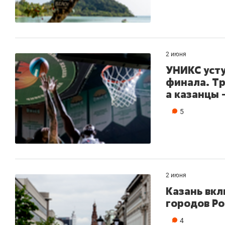
2 июня
УНИКС усту
финала. Т
а казанцы –
5
2 июня
Казань вкл
городов Р
4