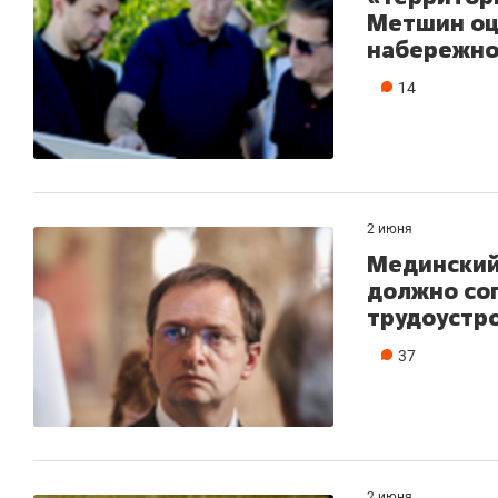
Метшин оц
набережно
14
2 июня
Мединский:
должно со
трудоустр
37
2 июня