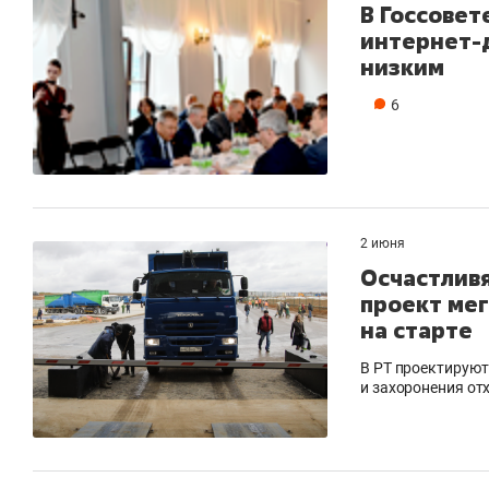
В Госсовет
интернет-д
низким
6
2 июня
Осчастлив
проект мег
на старте
В РТ проектируют
и захоронения от