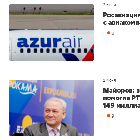
2 июня
Росавиаци
с авиакомп
0
2 июня
Майоров: в
помогла Р
149 милли
9