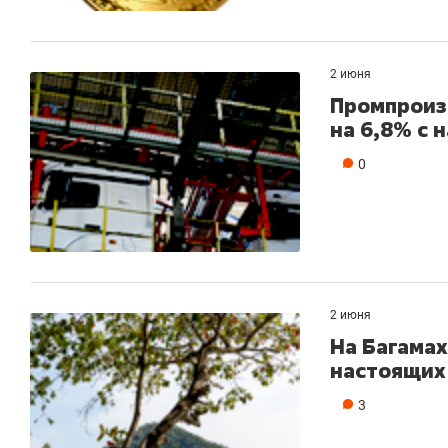
состоянием
антихрупк
2 июня
Промпроиз
на 6,8% с 
0
2 июня
На Багама
настоящих
3