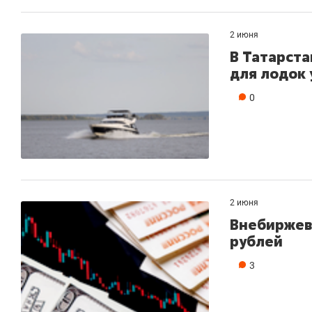
2 июня
В Татарста
для лодок 
0
2 июня
Внебиржево
рублей
3