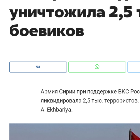
уничтожила 2,5 
рынки, почему надо знать аксакалов и
о 
чем интересен Оман?
кл
боевиков
Армия Сирии при поддержке ВКС Ро
ликвидировала 2,5 тыс. террористов
Al Ekhbariya
.
Рекомендуем
Рекомендуем
Как ГК «МИР ГРУПП» и ВТБ
150 камер 
создают оазис жилого
ID вместо 
комфорта под Казанью
безопаснос