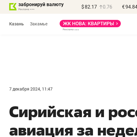
забронируй валюту
$
82.17
0.76
€
94.8
Казань
Закамье
Василь Мазитов
МАРТ
7 декабря 2024, 11:47
«Не зная местных
«
Сирийская и рос
правил, бизнес может
н
потерять минимум
ч
авиация за нед
полгода»
р
Как бизнесу выйти на зарубежные
Вл