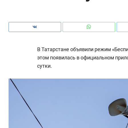
рынки, почему надо знать аксакалов и
о 
чем интересен Оман?
кл
В Татарстане объявили режим «Бесп
этом появилась в официальном прило
сутки.
Рекомендуем
Рекомендуем
Как ГК «МИР ГРУПП» и ВТБ
150 камер 
создают оазис жилого
ID вместо 
комфорта под Казанью
безопаснос