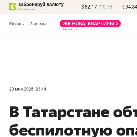
забронируй валюту
$
82.17
0.76
€
94.8
Казань
Закамье
Василь Мазитов
МАРТ
23 мая 2026, 23:44
«Не зная местных
«
В Татарстане о
правил, бизнес может
н
потерять минимум
ч
беспилотную оп
полгода»
р
Как бизнесу выйти на зарубежные
Вл