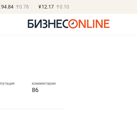
€
94.84
0.78
¥
12.17
0.10
Роман Ободец
Дарья С
«Готовые решения»
«Бросско
епутация
комментарии
86
«Мне лучше
«Мама говорил
не заработать вообще,
помогает отвл
чем потерять
от болезни, чу
репутацию»
себя живой»
Владелец отделочной фирмы
Наследница бизнеса по 