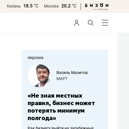
18.5
°С
20.2
°С
Казань
Москва
персона
еменова
Василь Мазитов
»
МАРТ
а: работа
«Не зная местных
«Мне лу
ечься
правил, бизнес может
не зара
вствовать
потерять минимум
чем пот
полгода»
репутац
пошиву
Как бизнесу выйти на зарубежные
Владелец от