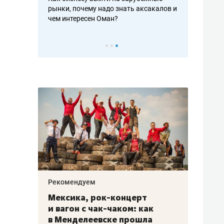
рафакте,
рынки, почему надо знать аксакалов и
о трехкратно
кредитов
чем интересен Оман?
клиентах и ч
Рекомендуем
Рекоме
ой
Мексика, рок-концерт
«Прор
и вагон с чак-чаком: как
30 ме
еским
в Менделеевске прошла
лечит