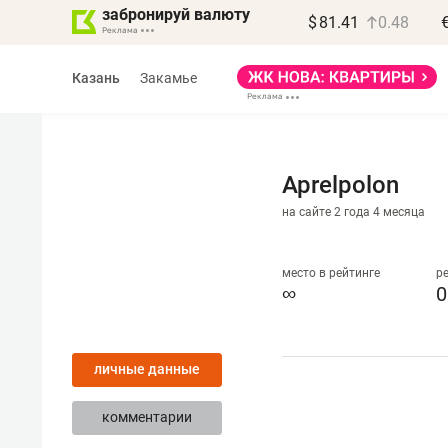
забронируй валюту
$
81.41
0.48
Казань
Закамье
Aprelpolon
на сайте 2 года 4 месяца
Василь Мазитов
МАРТ
место в рейтинге
р
∞
0
«Не зная местных
правил, бизнес может
личные данные
потерять минимум
полгода»
комментарии
Как бизнесу выйти на зарубежные