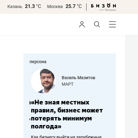
21.3
°С
25.7
°С
Казань
Москва
персона
еменова
Василь Мазитов
»
МАРТ
а: работа
«Не зная местных
«Мне лу
ечься
правил, бизнес может
не зара
вствовать
потерять минимум
чем пот
полгода»
репутац
пошиву
Как бизнесу выйти на зарубежные
Владелец от