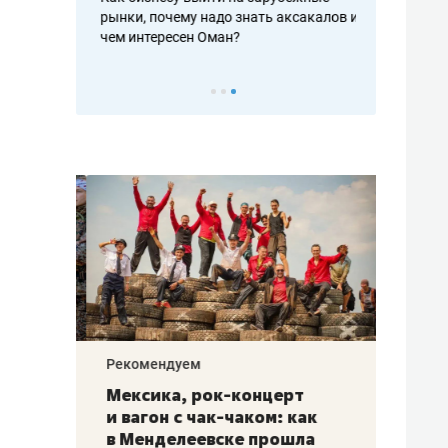
рафакте,
рынки, почему надо знать аксакалов и
о трехкратно
кредитов
чем интересен Оман?
клиентах и ч
Рекомендуем
Рекоме
ой
Мексика, рок-концерт
«Прор
и вагон с чак-чаком: как
30 ме
еским
в Менделеевске прошла
лечит