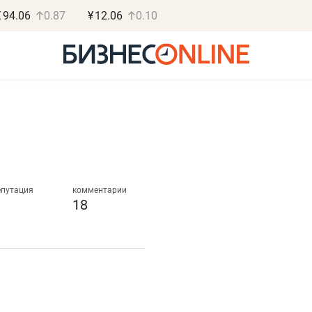
€
94.06
0.87
¥
12.06
0.10
Роман Ободец
Дарья С
«Готовые решения»
«Бросско
епутация
комментарии
18
«Мне лучше
«Мама говорил
не заработать вообще,
помогает отвл
чем потерять
от болезни, чу
репутацию»
себя живой»
Владелец отделочной фирмы
Наследница бизнеса по 