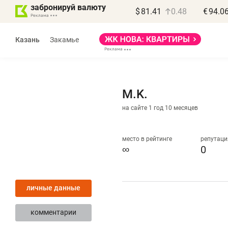
забронируй валюту
$
81.41
0.48
€
94.0
Казань
Закамье
M.K.
на сайте 1 год 10 месяцев
Василь Мазитов
МАРТ
место в рейтинге
репутаци
∞
0
«Не зная местных
«
правил, бизнес может
н
личные данные
потерять минимум
ч
полгода»
р
комментарии
Как бизнесу выйти на зарубежные
Вл