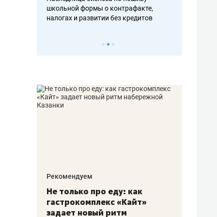
н, дотошных
школьной формы о контрафакте,
рынки, почем
осах мастеров
налогах и развитии без кредитов
чем интересе
Рекомендуем
Рекоме
аждые
Не только про еду: как
Элитн
канал»
гастрокомплекс «Кайт»
и бре
рии
задает новый ритм
гаран