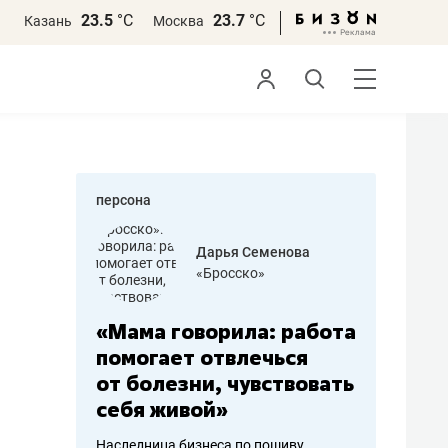
23.5
°С
23.7
°С
Казань
Москва
персона
бодец
Дарья Семенова
 решения»
«Бросско»
«Мама говорила: работа
«Не зна
вообще,
помогает отвлечься
правил,
от болезни, чувствовать
потерят
себя живой»
полгода
ирмы
Наследница бизнеса по пошиву
Как бизнесу 