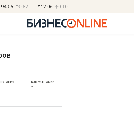
€
94.06
0.87
¥
12.06
0.10
ров
Василь Мазитов
Роман О
МАРТ
«Готовые
епутация
комментарии
1
«Не зная местных
«Мне лучше
правил, бизнес может
не заработать 
потерять минимум
чем потерять
полгода»
репутацию»
Как бизнесу выйти на зарубежные
Владелец отделочной ф