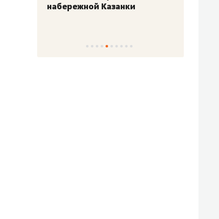
набережной Казанки
«Барк
«Рез