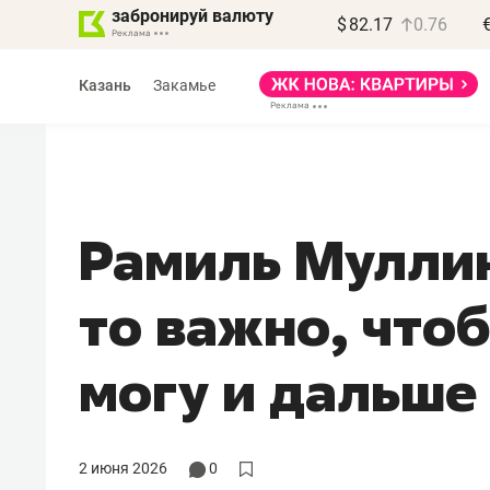
забронируй валюту
$
82.17
0.76
Казань
Закамье
Рамиль Муллин
Василь Мазитов
то важно, чтоб
МАРТ
«Не зная местных
могу и дальше
правил, бизнес может
потерять минимум
полгода»
2 июня 2026
0
Как бизнесу выйти на зарубежные