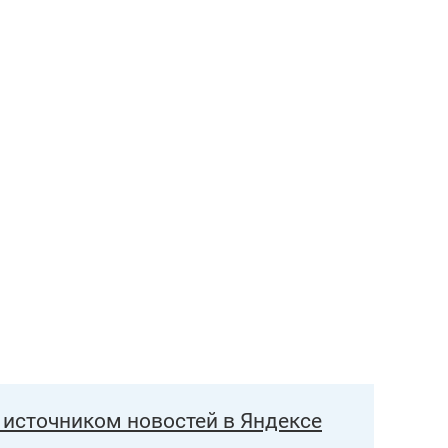
состоянием как основа
антихрупких команд
источником новостей в Яндексе