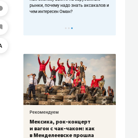
рафакте,
рынки, почему надо знать аксакалов и
о трехкратно
кредитов
чем интересен Оман?
клиентах и ч
Рекомендуем
Рекоме
ой
Мексика, рок-концерт
«Прор
и вагон с чак-чаком: как
30 ме
еским
в Менделеевске прошла
лечит