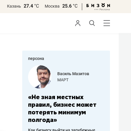
27.4
°С
25.6
°С
Казань
Москва
персона
еменова
Василь Мазитов
»
МАРТ
а: работа
«Не зная местных
«Мне лу
ечься
правил, бизнес может
не зара
вствовать
потерять минимум
чем пот
полгода»
репутац
пошиву
Как бизнесу выйти на зарубежные
Владелец от