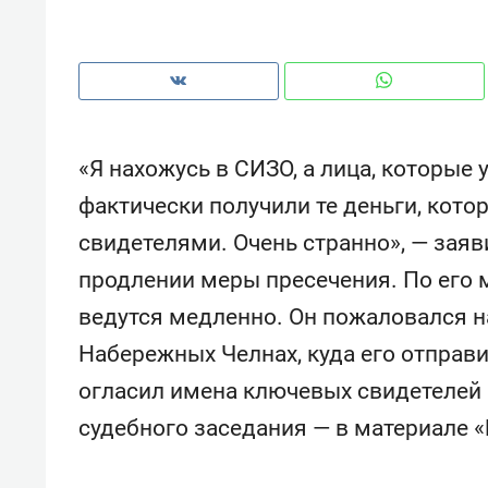
рынки, почему надо знать аксакал
чем интересен Оман?
«Я нахожусь в СИЗО, а лица, которые
фактически получили те деньги, кото
свидетелями. Очень странно», — заяв
продлении меры пресечения. По его 
ведутся медленно. Он пожаловался н
Набережных Челнах, куда его отправи
огласил имена ключевых свидетелей 
Рекомендуем
Рекоме
судебного заседания — в материале «
Как ГК «МИР ГРУПП» и ВТБ
150 ка
создают оазис жилого
ID вме
комфорта под Казанью
безоп