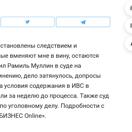
ов и
о трехкратном росте цен, дотошных
школьной формы о конт
клиентах и чудных запросах мастеров
налогах и развитии без 
 установлены следствием и
рые вменяют мне в вину, остаются
ил Рамиль Муллин в суде на
мнению, дело затянулось, допросы
а условия содержания в ИВС в
ли за неделю до процесса. Также суд
по уголовному делу. Подробности с
ндуем
Рекомендуем
БИЗНЕС Online».
мер до квартиры и Face
Опыт выживания в дик
сто ключа: какой будет
природе, работа
асность в ЖК «Нова»
с ментальным и физич