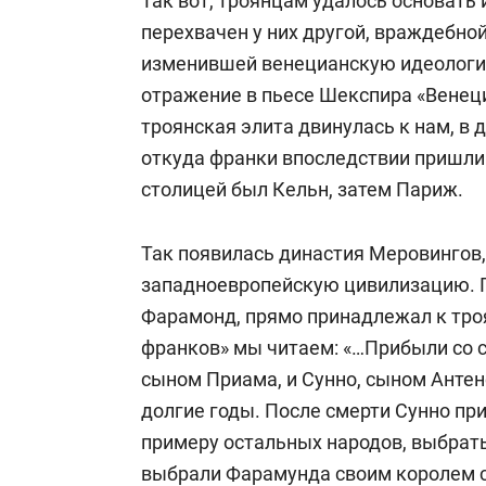
Так вот, троянцам удалось основать 
участие в новостных и аналитически
перехвачен у них другой, враждебно
изменившей венецианскую идеологию
Автор более 20 книг по теории и пр
отражение в пьесе Шекспира «Венец
войн.
троянская элита двинулась к нам, в 
откуда франки впоследствии пришли 
столицей был Кельн, затем Париж.
Так появилась династия Меровингов,
западноевропейскую цивилизацию. 
Фарамонд, прямо принадлежал к троя
франков» мы читаем: «…Прибыли со
сыном Приама, и Сунно, сыном Антен
долгие годы. После смерти Сунно пр
примеру остальных народов, выбрать
выбрали Фарамунда своим королем 