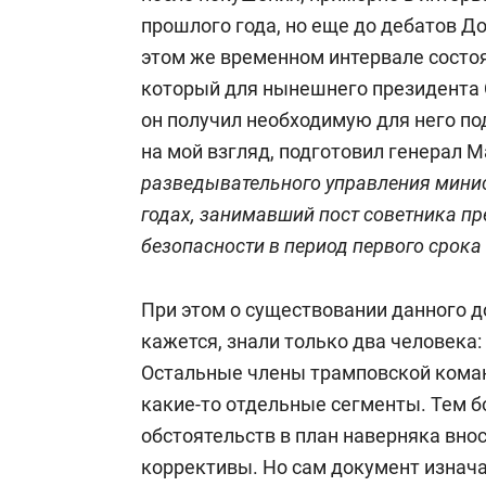
профессор Дипломатической академ
прошлого года, но еще до дебатов Д
Академии военных наук.
этом же временном интервале состоя
который для нынешнего президента
Окончил Орловское военное училище
он получил необходимую для него под
ФСО России) и отделение психологии
на мой взгляд, подготовил генерал М
Ленина (с золотой медалью).
разведывательного управления мини
годах, занимавший пост советника п
Начал свою карьеру в КГБ в 1976 год
безопасности в период первого срока
(сфера деятельности — стратегическ
информационных потоков закрытой 
При этом о существовании данного д
информационными потоками в кризис
кажется, знали только два человека:
моделирование глобальных процессо
Остальные члены трамповской кома
какие-то отдельные сегменты. Тем 
С 1999 по 2003 год работал начальн
обстоятельств в план наверняка вно
Центральной избирательной комиссии
коррективы. Но сам документ изнач