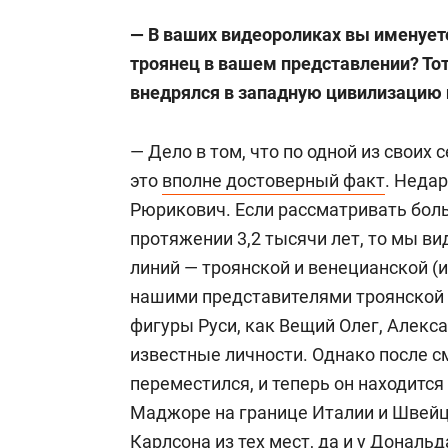
территории постсоветского пространс
— В ваших видеороликах вы именуете
Макиавелли), которое бы восстанов
троянец в вашем представлении? Тот
интеграцию, с постепенным присоеди
внедрялся в западную цивилизацию и
других стран. Предложил
Владимира
Евразийской Руси.
— Дело в том, что по одной из своих
это
вполне достоверный факт
. Неда
В феврале 2006 года впервые предло
Рюрикович. Если рассматривать бол
биржу, торгующую за рубли (биржа о
протяжении 3,2 тысячи лет, то мы в
сентября 2008 года, а в марте 2009-г
линий — троянской и венецианской (
тыс. т нефтепродуктов за 97 млн руб
нашими представителями троянской 
планировали выйти «Газпром нефть», 
фигуры Руси, как Вещий Олег, Алекс
известные личности. Однако после с
В январе 2009 года предложил созд
переместился, и теперь он находится 
экспертный механизм международног
Маджоре на границе Италии и Швейца
мирового кризиса.
Карлсона из тех мест, да и у Дональ