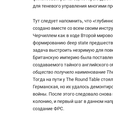
для теневого управления многими пр
Тут следует напомнить, что «глубинн
создано вместе со всем своим инст
Черчиллем как в ходе Второй мировой
формированию
deep
state
предшеств
задача выстроить незримую для по
Британскую империю была поставле
создаваемого тайного английского о
общество получило наименование The
Тогда на пути у The Round Tabl
e
стоял
Германская, но их удалось демонтир
войны. После этого следовало снова
колонию, и первый шаг в данном нап
создание ФРС.