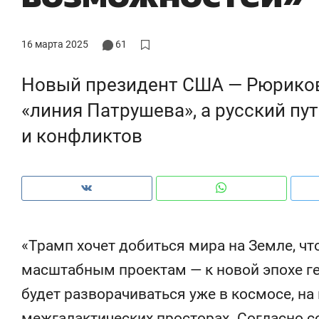
16 марта 2025
61
Новый президент США — Рюриков
«линия Патрушева», а русский пут
и конфликтов
«Трамп хочет добиться мира на Земле, чт
Рекомендуем
Рекомендуем
масштабным проектам — к новой эпохе ге
Анастасия Иванова,
Психотера
будет разворачиваться уже в космосе, на
«Гуксуми»: «Наша задача –
«Директор
стать местом встречи всех
когда чело
межгалактических просторах. Согласно с