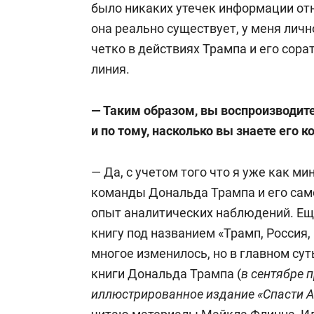
2007-й был пресс-секретарем федера
было никаких утечек информации отн
(Роскосмос).
она реально существует, у меня лич
четко в действиях Трампа и его сор
В 1993 году защитил кандидатскую д
линия.
«Психологические факторы деятельн
нововведений». Ученая степень докт
— Таким образом, вы воспроизводит
диссертационным советом Российск
и по тому, насколько вы знаете его 
при президенте Российской Федераци
«Информационно-психологическое о
— Да, с учетом того что я уже как м
безопасности России».
команды Дональда Трампа и его сам
опыт аналитических наблюдений. Еще 
9 сентября 1998 года на международ
книгу под названием «Трамп, Россия,
впервые выступил с гипотезой о воз
многое изменилось, но в главном сут
2010-м, продемонстрировав участни
книги Дональда Трампа (
в сентябре 
Штатов.
иллюстрированное издание «Спасти 