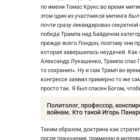
по имени Томас Крукс во время митин
этом один из участников митинга был 
почти сразу ликвидирован секретной
победа Трампа над Байденом категор
прежде всего Лондон, поэтому они п
которая завершилась неудачей. Как 
Александр Лукашенко, Трампа спас Го
то сохранил». Ну и сам Трамп во вре
конгрессе заявил примерно то же са
просто так. Я был спасен Богом, что
Политолог, профессор, конспир
войнам. Кто такой Игорь Панар
Игорь Николаевич Панарин
(родился 
Таким образом, доктрина как страте
политолог, кандидат психологических
после покушения, примерно в интерв