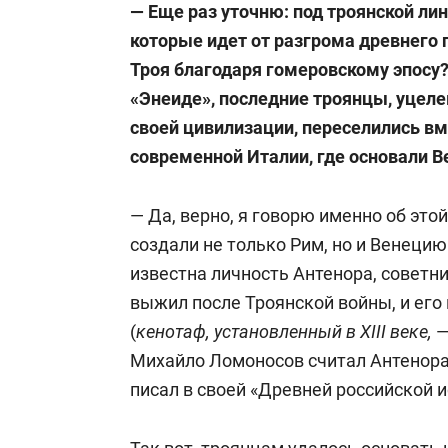
— Еще раз уточню: под троянской ли
преодоления мирового финансово-эк
которые идет от разгрома древнего 
разработку совместной антикризисн
Троя благодаря гомеровскому эпосу?
во взаиморасчетах между странами 
«Энеиде», последние троянцы, уцел
корзины (состоящей из двух валют —
своей цивилизации, переселились вм
Панарин выдвинул идею перехода на
современной Италии, где основали В
национальные валюты; рубль или юа
(рублеюаневая), а также предложил
— Да, верно, я говорю именно об эт
предложение о введении новой мир
создали не только Рим, но и Венецию
встрече 20 стран осенью 2009 года.
известна личность Антенора, советн
выжил после Троянской войны, и его 
20 мая 2009-го начал вести авторс
(
кенотаф, установленный в
XIII
веке,
«Мировая политика» на радиостанции
Михайло Ломоносов считал Антенора 
писал в своей «Древней российской и
Участник ряда международных конфе
Великобритания, Германия, Греция, И