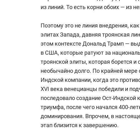
из линий. То есть корни обоих — из н
27 марта 2009-го Панарин принял уча
ООН
Пан Ги Муна
, которая проходил
Поэтому это не линия внедрения, как
После лекции профессор высказал к
элитах Запада, давняя троянская ли
новой мировой валюты АКЮРЕ (назв
этом контексте Дональд Трамп — вы
основе трех ведущих мировых валют: 
в США, которые ратуют за националь
условная денежная единица, фактиче
троянской элиты, которая борется и
10 валют, средневзвешенный курс к
необычайно долго. По крайней мере с
из исследовательских институтов в Я
Индской компании, когда это против
денежной единицы» с таким названи
XVI
века венецианцы победили и под
принималось), рубля и евро, а такж
последовало создание Ост-Индской к
Китая о новой мировой валюте на са
триумфа, после чего начался 400-ле
мнению профессора, именно согласо
доминирования. Впрочем, в настоящее
позволит безболезненно перейти к н
этап близится к завершению.
В апреле 2009 года предложил интег