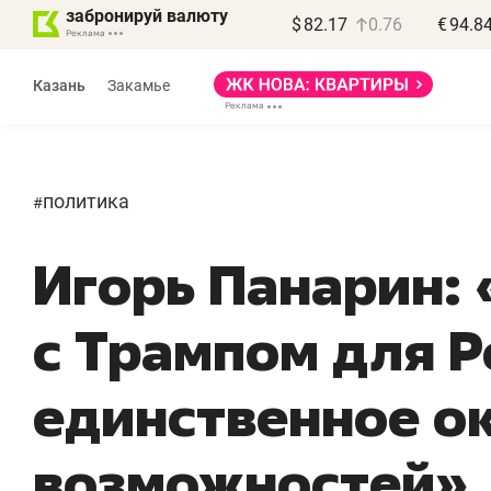
забронируй валюту
$
82.17
0.76
€
94.8
Казань
Закамье
политика
#
Игорь Панарин:
с Трампом для Р
единственное о
возможностей»