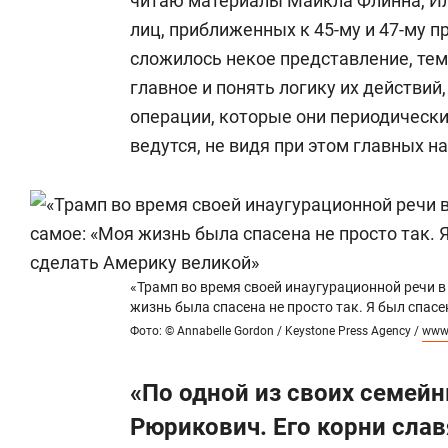
читаю материалы Майкла Флинна, Ил
В феврале 2005 года предложил реф
лиц, приближенных к 45-му и 47-му 
пропаганды России, в качестве перв
сложилось некое представление, тем
советника президента РФ по вопрос
главное и понять логику их действи
информационного противоборства и 
операции, которые они периодически
(или совета) России по публичной ди
ведутся, не видя при этом главных н
предложил также создание комитета
службой информационной контрразвед
Предложил подчинение МИД России р
информационного агентства РИА «Но
созданной структуры формирование
«Трамп во время своей инаугурационной речи в
в составе МИД РФ) и создание непра
жизнь была спасена не просто так. Я был спас
Фото: © Annabelle Gordon / Keystone Press Agency /
www.
действующих на территории стран СН
«По одной из своих семей
В январе 2006 года предложил созда
Рюрикович. Его корни сла
межгосударственное образование по