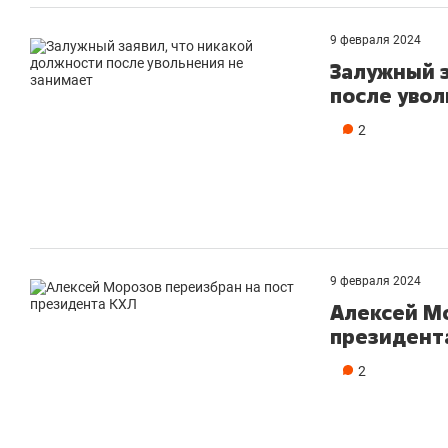
рынки, почему надо знать аксакало
чем интересен Оман?
9 февраля 2024
Залужный з
после увол
2
9 февраля 2024
Алексей Мо
президент
Рекомендуем
Реко
2
кой
Мексика, рок-концерт
«Пр
и вагон с чак-чаком: как
30 м
ческим
в Менделеевске прошла
леч