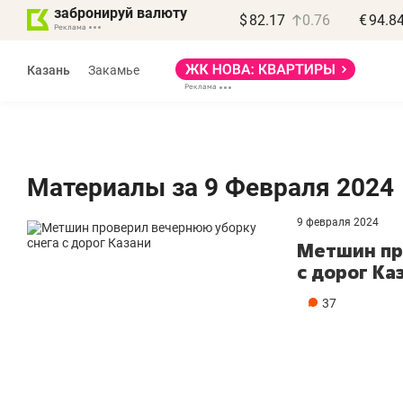
забронируй валюту
$
82.17
0.76
€
94.8
Казань
Закамье
Материалы за 9 Февраля 2024
9 февраля 2024
Василь Мазитов
Метшин пр
МАРТ
с дорог Ка
«Не зная местных
37
правил, бизнес может
потерять минимум
полгода»
Как бизнесу выйти на зарубежные