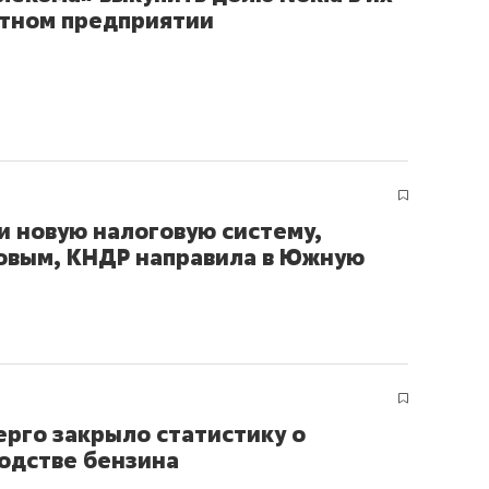
тном предприятии
и новую налоговую систему,
мовым, КНДР направила в Южную
рго закрыло статистику о
одстве бензина