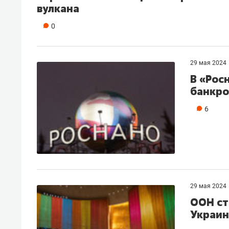
вулкана
рынки, почему надо знать аксакал
чем интересен Оман?
0
29 мая 2024
В «Рос
банкро
6
Рекомендуем
Рекоме
29 мая 2024
ООН ст
Как ГК «МИР ГРУПП» и ВТБ
150 ка
Украин
создают оазис жилого
ID вме
комфорта под Казанью
безоп