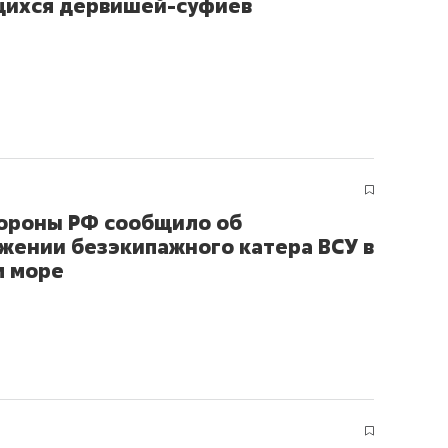
ихся дервишей-суфиев
ороны РФ сообщило об
жении безэкипажного катера ВСУ в
м море