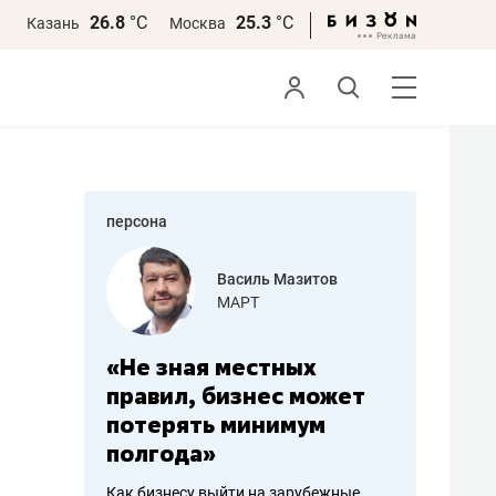
26.8
°С
25.3
°С
Казань
Москва
персона
еменова
Василь Мазитов
»
МАРТ
а: работа
«Не зная местных
«Мне лу
ечься
правил, бизнес может
не зара
вствовать
потерять минимум
чем пот
полгода»
репутац
пошиву
Как бизнесу выйти на зарубежные
Владелец от