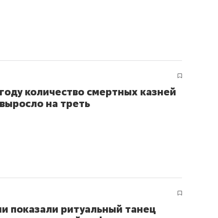
состоянием как основа
антихрупких команд
 году количество смертных казней
 выросло на треть
ни показали ритуальный танец