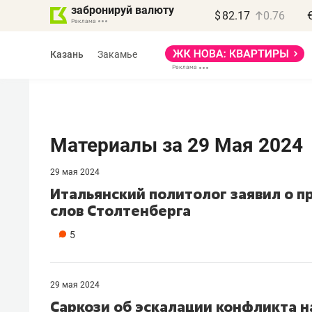
забронируй валюту
$
82.17
0.76
Казань
Закамье
Материалы за 29 Мая 2024
29 мая 2024
Василь Мазитов
Итальянский политолог заявил о п
МАРТ
слов Столтенберга
«Не зная местных
5
правил, бизнес может
потерять минимум
полгода»
29 мая 2024
Саркози об эскалации конфликта н
Как бизнесу выйти на зарубежные