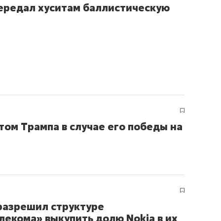
ередал хуситам баллистическую
том Трампа в случае его победы на
разрешил структуре
лекома» выкупить долю Nokia в их