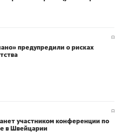
ов и
о трехкратном росте цен, дотошных
школьной формы о конт
клиентах и чудных запросах мастеров
налогах и развитии без 
нано» предупредили о рисках
тства
ндуем
Рекомендуем
анет участником конференции по
мер до квартиры и Face
Опыт выживания в дик
е в Швейцарии
сто ключа: какой будет
природе, работа
асность в ЖК «Нова»
с ментальным и физич