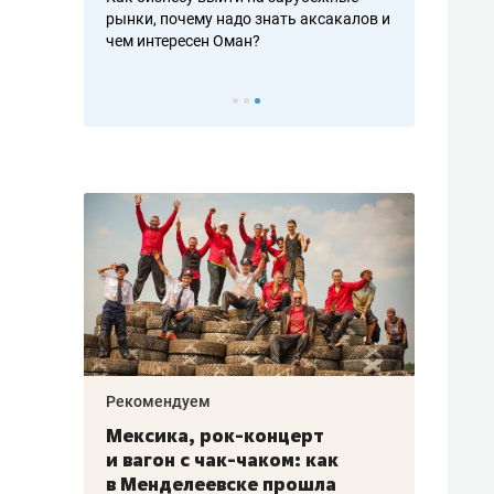
рафакте,
рынки, почему надо знать аксакалов и
о трехкратно
кредитов
чем интересен Оман?
клиентах и ч
Рекомендуем
Рекоме
ой
Мексика, рок-концерт
«Прор
и вагон с чак-чаком: как
30 ме
еским
в Менделеевске прошла
лечит