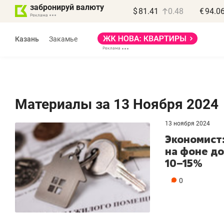
забронируй валюту
$
81.41
0.48
€
94.0
Казань
Закамье
Материалы за 13 Ноября 2024
13 ноября 2024
Василь Мазитов
Роман Ободец
Экономист
МАРТ
«Готовые решения»
на фоне д
10–15%
ая местных
«Мне лучше
, бизнес может
не заработать вообще,
0
ть минимум
чем потерять
а»
репутацию»
у выйти на зарубежные
Владелец отделочной фирмы